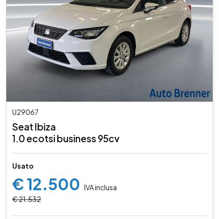
U29067
Seat Ibiza
1.0 ecotsi business 95cv
Usato
€ 12.500
IVA inclusa
€ 21.532