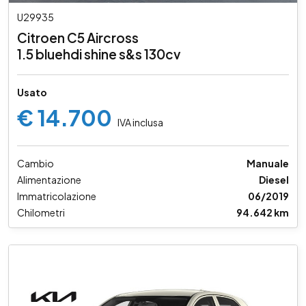
U29935
Citroen C5 Aircross
1.5 bluehdi shine s&s 130cv
Usato
€ 14.700
IVA inclusa
Cambio
Manuale
Alimentazione
Diesel
Immatricolazione
06/2019
Chilometri
94.642 km