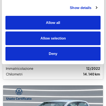
U29577
Show details
Volkswagen up!
5p 1.0 evo move 65cv
Allow all
Usato
Allow selection
€ 13.900
IVA inclusa
Deny
Cambio
Manuale
Alimentazione
Benzina
Immatricolazione
12/2022
Chilometri
14.140 km