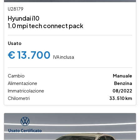
U28179
Hyundai i10
1.0 mpi tech connect pack
Usato
€ 13.700
IVA inclusa
Cambio
Manuale
Alimentazione
Benzina
Immatricolazione
08/2022
Chilometri
33.510 km