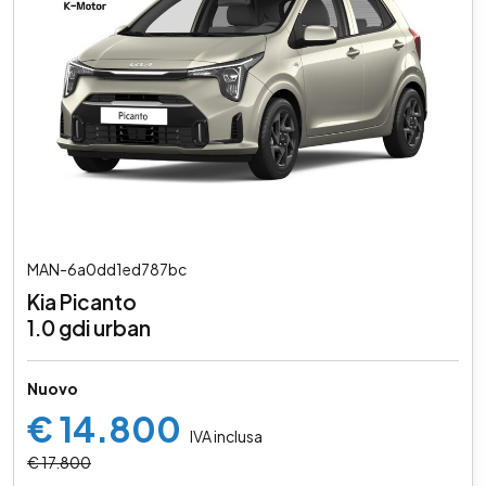
MAN-6a0dd1ed787bc
Kia Picanto
1.0 gdi urban
Nuovo
€ 14.800
IVA inclusa
€ 17.800