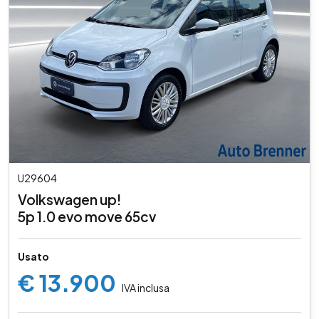
U29604
Volkswagen up!
5p 1.0 evo move 65cv
Usato
€ 13.900
IVA inclusa