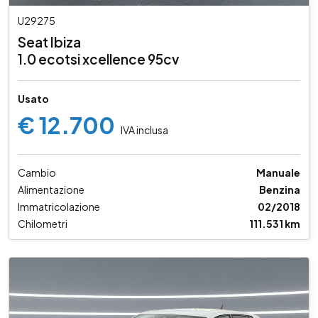
U29275
Seat Ibiza
1.0 ecotsi xcellence 95cv
Usato
€ 12.700
IVA inclusa
Cambio
Manuale
Alimentazione
Benzina
Immatricolazione
02/2018
Chilometri
111.531 km