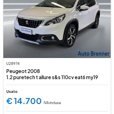
U28974
Peugeot 2008
1.2 puretech t allure s&s 110cv eat6 my19
Usato
€ 14.700
IVA inclusa