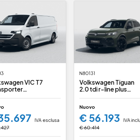
83
N80131
kswagen VIC T7
Volkswagen Tiguan
nsporter
2.0 tdi r-line plus
0 2.0 tdi 150cv l2
4motion 193cv dsg
vo
Nuovo
35.697
€ 56.193
IVA esclusa
IVA incl
.427
€ 60.414