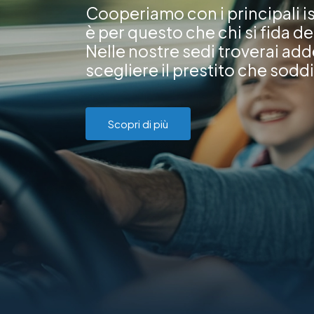
Cooperiamo con i principali is
è per questo che chi si fida de
Nelle nostre sedi troverai add
scegliere il prestito che soddis
Scopri di più