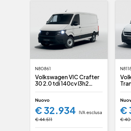
N80861
N811
Volkswagen VIC Crafter
Vol
30 2.0 tdi 140cv l3h2
Tra
logistic
t7 3
Nuovo
Nuo
€ 32.934
€ 
IVA esclusa
€ 44.511
€ 40