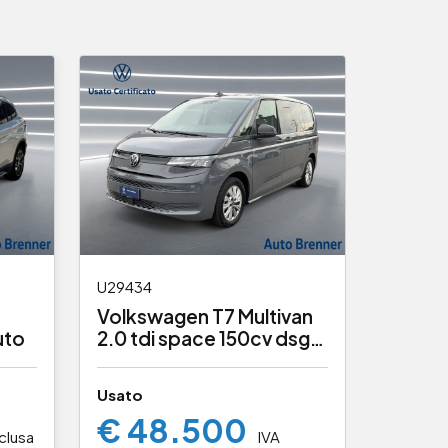
U29417
Ford 
U29434
1.0 ec
Volkswagen T7 Multivan
vignal
uto
2.0 tdi space 150cv dsg
Usato
7p.ti
€ 1
Usato
€ 48.500
nclusa
IVA