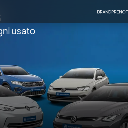
s
BRAND
PRENOT
gni usato