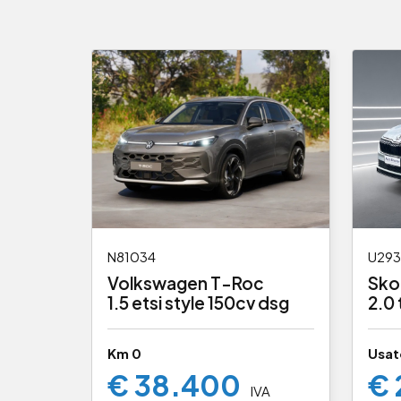
N81034
U293
Volkswagen T-Roc
Sko
1.5 etsi style 150cv dsg
2.0 
150
Km 0
Usat
€ 38.400
€ 
IVA