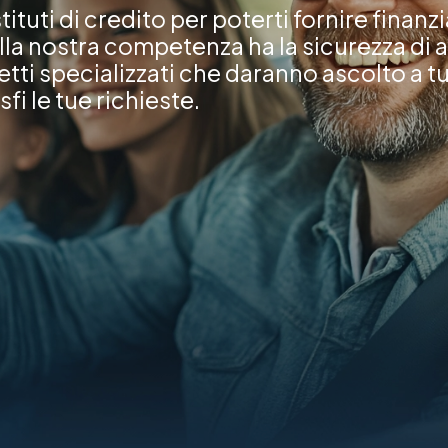
tituti di credito per poterti fornire finan
lla nostra competenza ha la sicurezza di av
etti specializzati che daranno ascolto a tu
fi le tue richieste.