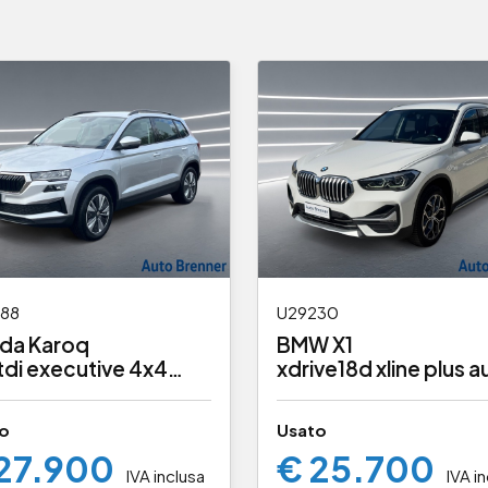
88
U29230
da Karoq
BMW X1
tdi executive 4x4
xdrive18d xline plus a
cv dsg
o
Usato
27.900
€ 25.700
IVA inclusa
IVA i