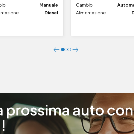
bio
Manuale
Cambio
Automa
entazione
Diesel
Alimentazione
D
ua prossima auto c
!