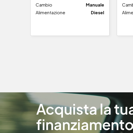
Cambio
Manuale
Cam
Alimentazione
Diesel
Alim
Acquista la t
finanziamento