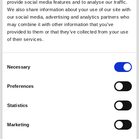
Noleggio a lungo termine
K-Motor Bolzano
provide social media features and to analyse our traffic.
Jukibuz e del Responsabile Commerciale Thomas
K-Motor Brunico
Kia nuovo
We also share information about your use of our site with
Weithaler e Veith Berger della Auto Brenner. Buon viaggio
Valuta il tuo usato
our social media, advertising and analytics partners who
Kia usato
e tanta gioia a tutti i partecipanti!
may combine it with other information that you’ve
Finanziamento
Prenota tagliando
provided to them or that they’ve collected from your use
Assicurazioni
of their services.
Ruote e pneumatici
Myvanture
Express Service
Outdoor Shop
Ricambi e accessori
Consent
Area B2B
Necessary
Selection
Carrozzeria
Servizio pre-revisione
Preferences
Service Plus
Reach
Statistics
Marketing