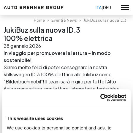
ITA
|
DEU
Home
Eventi & News
JukiBuz sulla nuova ID.3
JukiBuz sulla nuova ID.3
Volkswagen
100% elettrica
Volkswagen Veicoli Commerciali
28 gennaio 2026
Usato selezionato
In viaggio per promuovere la lettura – in modo
sostenibile!
Audi Service
Tutte le promozioni
Siamo molto felici di poter consegnare la nostra
Škoda Service
Promozioni vendita
Volkswagen ID.3 100% elettrica allo Jukibuz come
Tutte le sedi
Seat Service
Promozioni Volkswagen
“Bilderbuchmobil”! Il team sarà in giro per tutto l’Alto
Auto Brenner Bolzano
Promozioni Veicoli Commerciali
KIA
Adige per portare, con letture, laboratori e tante idee
Su di noi
Auto Brenner Merano
colorate, la gioia della lettura – direttamente negli asili e
Promozioni KIA
Certificazioni
Auto Brenner Bressanone
scuole elementari.
Promozioni service
Volkswagen nuovo
Lavora con noi
Auto Brenner Brunico
Volkswagen usato
La consegna è avvenuta alla presenza della Signora
Auto Brenner usato Bolzano
Privacy Policy
This website uses cookies
Veicoli Commerciali nuovo
Crepaz, membro del consiglio di amministrazione della
Auto Brenner usato & vendita Kia Bressanone
Whistleblowing
We use cookies to personalise content and ads, to
Fondazione Sparkasse, della Signora Mairhofer della
Veicoli Commerciali usato