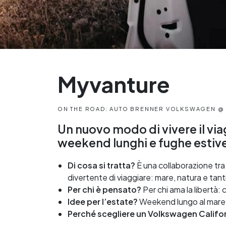
Myvanture
ON THE ROAD: AUTO BRENNER VOLKSWAGEN @
Un nuovo modo di vivere il via
weekend lunghi e fughe estiv
Di cosa si tratta?
È una collaborazione tra
divertente di viaggiare: mare, natura e tan
Per chi è pensato?
Per chi ama la libertà: c
Idee per l’estate?
Weekend lungo al mare, 
Perché scegliere un Volkswagen Califo