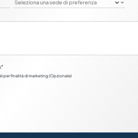
y
*
i per finalità di marketing (Opzionale)