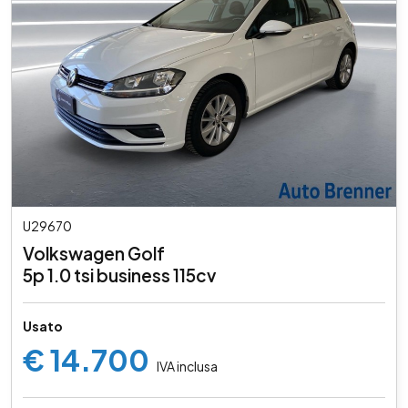
U29670
Volkswagen Golf
5p 1.0 tsi business 115cv
Usato
€ 14.700
IVA inclusa