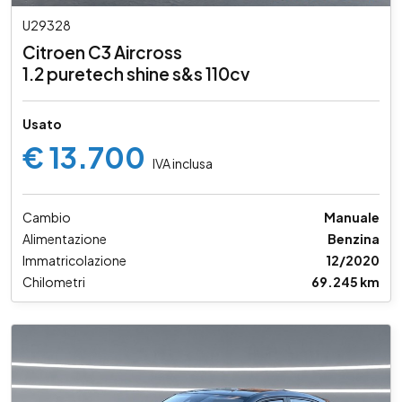
U29328
Citroen C3 Aircross
1.2 puretech shine s&s 110cv
Usato
€ 13.700
IVA inclusa
Cambio
Manuale
Alimentazione
Benzina
Immatricolazione
12/2020
Chilometri
69.245 km