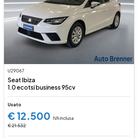
U29067
Seat Ibiza
1.0 ecotsi business 95cv
Usato
€ 12.500
IVA inclusa
€ 21.532