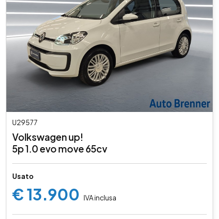
U29577
Volkswagen up!
5p 1.0 evo move 65cv
Usato
€ 13.900
IVA inclusa