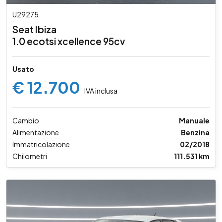
U29275
Seat Ibiza
1.0 ecotsi xcellence 95cv
Usato
€ 12.700
IVA inclusa
Cambio
Manuale
Alimentazione
Benzina
Immatricolazione
02/2018
Chilometri
111.531 km