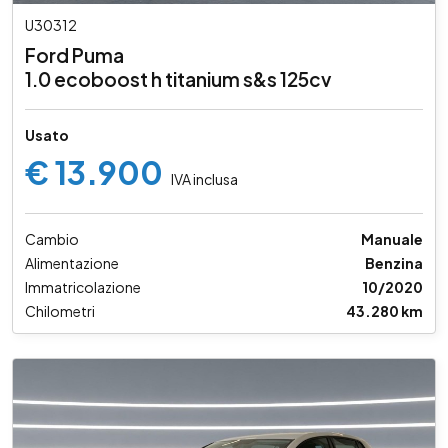
U30312
Ford Puma
1.0 ecoboost h titanium s&s 125cv
Usato
€ 13.900
IVA inclusa
Cambio
Manuale
Alimentazione
Benzina
Immatricolazione
10/2020
Chilometri
43.280 km