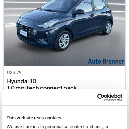
U28179
Hyundai i10
1.0 mpi tech connect pack
Usato
€ 13.700
IVA inclusa
This website uses cookies
We use cookies to personalise content and ads, to