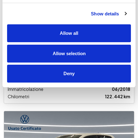
U29021
Show details
Volkswagen Polo
5p 1.6 tdi trendline 80cv
Allow all
Usato
€ 13.700
Allow selection
IVA inclusa
Deny
Cambio
Manuale
Alimentazione
Diesel
Immatricolazione
06/2018
Chilometri
122.442 km