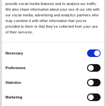
provide social media features and to analyse our traffic.
Cambio
Manuale
We also share information about your use of our site with
Alimentazione
Benzina
our social media, advertising and analytics partners who
Immatricolazione
08/2022
may combine it with other information that you’ve
Chilometri
33.510 km
provided to them or that they’ve collected from your use
of their services.
Consent
Necessary
Selection
Preferences
Statistics
Marketing