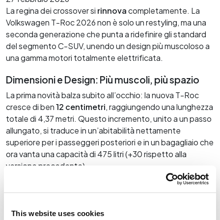
Noleggio a lungo termine
K-Motor Bolzano
La regina dei crossover si
rinnova
completamente. La
K-Motor Brunico
Kia nuovo
Volkswagen T-Roc 2026 non è solo un restyling, ma una
Valuta il tuo usato
Kia usato
seconda generazione che punta a ridefinire gli standard
Finanziamento
del segmento C-SUV, unendo un design più muscoloso a
Prenota tagliando
Assicurazioni
una gamma motori totalmente elettrificata.
Ruote e pneumatici
Myvanture
Express Service
Dimensioni e Design: Più muscoli, più spazio
Outdoor Shop
Ricambi e accessori
La prima novità balza subito all’occhio: la nuova T-Roc
Area B2B
cresce di ben
12 centimetri
, raggiungendo una lunghezza
Carrozzeria
totale di 4,37 metri. Questo incremento, unito a un passo
Servizio pre-revisione
allungato, si traduce in un’abitabilità nettamente
Service Plus
superiore per i passeggeri posteriori e in un bagagliaio che
ora vanta una capacità di 475 litri (+30 rispetto alla
Reach
versione precedente).
Frontale: Nuova firma luminosa con tecnologia
IQ.LIGHT LED Matrix di serie sugli allestimenti superiori
e logo Volkswagen illuminato.
Posteriore: Gruppi ottici 3D uniti da una fascia luminosa
This website uses cookies