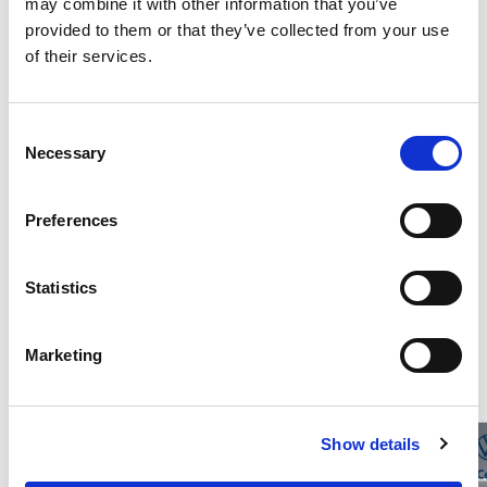
may combine it with other information that you’ve
provided to them or that they’ve collected from your use
Optional di serie
of their services.
Consumi ed emissioni
Consent
Necessary
Selection
Descrizione
Preferences
Statistics
Potrebbero interessarti questi veicoli
Marketing
Show details