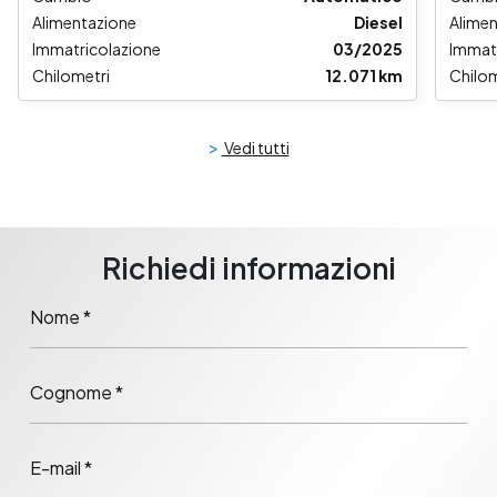
Alimentazione
Diesel
Alime
Immatricolazione
03/2025
Immat
Chilometri
12.071 km
Chilom
>
Vedi tutti
Richiedi informazioni
Nome *
Cognome *
E-mail *