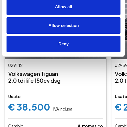
Allow all
Allow selection
Deny
U29142
U2959
Volkswagen Tiguan
Volk
2.0 tdi life 150cv dsg
2.0 
Usato
Usat
€ 38.500
€ 
IVA inclusa
Cambio
Automatico
Camb