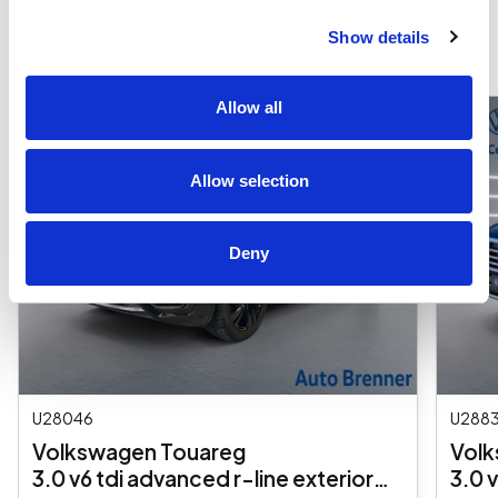
Potrebbero interessarti questi veicoli
Show details
Allow all
Allow selection
Deny
U28046
U288
Volkswagen Touareg
Volk
3.0 v6 tdi advanced r-line exterior
3.0 