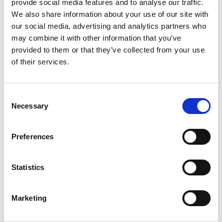
provide social media features and to analyse our traffic.
Peso a vuoto
2070 Kg
We also share information about your use of our site with
our social media, advertising and analytics partners who
may combine it with other information that you’ve
provided to them or that they’ve collected from your use
Optional in dotazione
of their services.
Optional di serie
Consent
Necessary
Selection
Consumi ed emissioni
Preferences
Descrizione
Statistics
Marketing