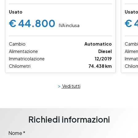
pack 231cv tiptronic
Usato
Usat
€ 44.800
€ 
IVA inclusa
Cambio
Automatico
Camb
Alimentazione
Diesel
Alime
Immatricolazione
12/2019
Immat
Chilometri
74.438 km
Chilom
>
Vedi tutti
Richiedi informazioni
Nome *