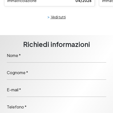
Immatricolazione
04/2026
Immat
>
Vedi tutti
Richiedi informazioni
Nome *
Cognome *
E-mail *
Telefono *