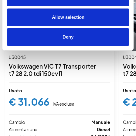
Allow selection
Deny
U30045
U300
Volkswagen VIC T7 Transporter
Volk
t7 28 2.0 tdi 150cv l1
t7 28
Usato
Usat
€ 31.066
€ 
IVA esclusa
Cambio
Manuale
Camb
Alimentazione
Diesel
Alime