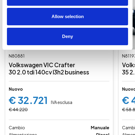
Allow selection
Deny
N80881
N8119
Volkswagen VIC Crafter
Volk
30 2.0 tdi 140cv l3h2 business
35 2
Nuovo
Nuov
€ 32.721
€ 
IVA esclusa
€ 44.220
€ 58.
Cambio
Manuale
Camb
Alimentazione
Diesel
Alime