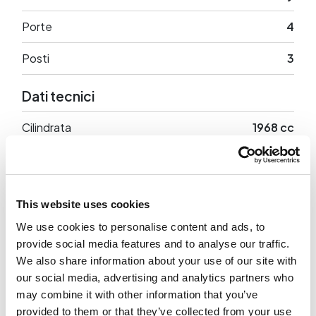
Porte
4
Posti
3
Dati tecnici
Cilindrata
1968 cc
Potenza
140 CV
Trazione
Anteriore
This website uses cookies
We use cookies to personalise content and ads, to
provide social media features and to analyse our traffic.
We also share information about your use of our site with
Optional in dotazione
our social media, advertising and analytics partners who
may combine it with other information that you’ve
provided to them or that they’ve collected from your use
Optional di serie