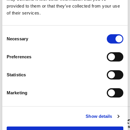
Optional di serie
provided to them or that they’ve collected from your use
of their services.
Consumi ed emissioni
Consent
Necessary
Selection
Descrizione
Preferences
Statistics
Potrebbero interessarti questi veicoli
Marketing
Show details