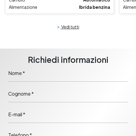
Alimentazione
Ibrida benzina
Alime
>
Vedi tutti
Richiedi informazioni
Nome *
Cognome *
E-mail *
Telefono *