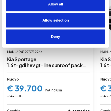
Allow all
Allow selection
Deny
MAN-694127371276e
MAN-
Kia Sportage
Kia 
1.6 t-gdi hev gt-line sunroof pack
1.6 
awd at6
Nuovo
Nuov
€ 39.700
€ 
IVA inclusa
€ 47.500
€ 43.
Cambio
Automatico
Camb