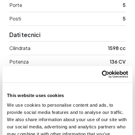
Porte
5
Posti
5
Dati tecnici
Cilindrata
1598 cc
Potenza
136 CV
Trazione
Anteriore
Peso a vuoto
1658 Kg
This website uses cookies
We use cookies to personalise content and ads, to
provide social media features and to analyse our traffic.
Optional in dotazione
We also share information about your use of our site with
our social media, advertising and analytics partners who
may combine it with other information that you’ve