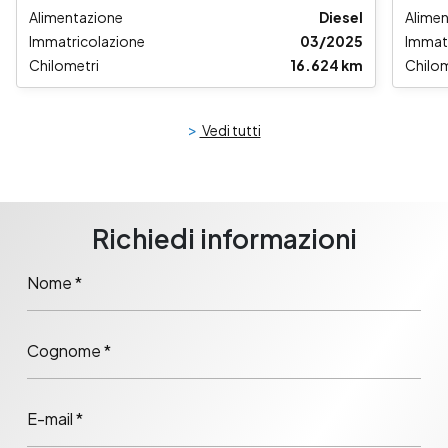
Alimentazione
Diesel
Alime
Immatricolazione
03/2025
Immat
Chilometri
16.624 km
Chilom
>
Vedi tutti
Richiedi informazioni
Nome *
Cognome *
E-mail *