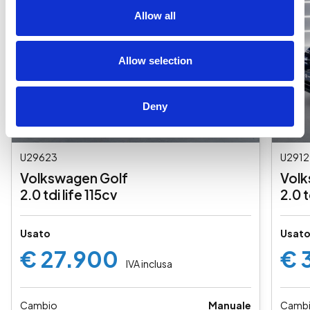
Allow all
Allow selection
Deny
U29623
U2912
Volkswagen Golf
Volk
2.0 tdi life 115cv
2.0 
Usato
Usat
€ 27.900
€ 
IVA inclusa
Cambio
Manuale
Camb