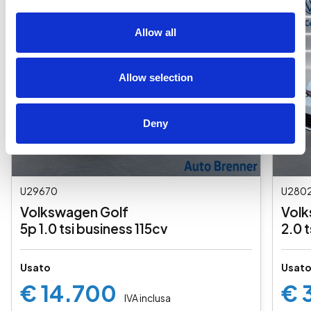
Allow all
Allow selection
Deny
U29670
U280
Volkswagen Golf
Volk
5p 1.0 tsi business 115cv
2.0 t
Usato
Usat
€ 14.700
€ 
IVA inclusa