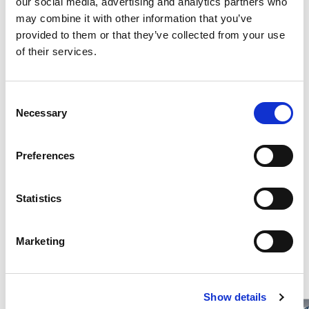
our social media, advertising and analytics partners who
may combine it with other information that you’ve
provided to them or that they’ve collected from your use
of their services.
Optional di serie
Consent
Consumi ed emissioni
Necessary
Selection
Preferences
Descrizione
Statistics
Marketing
Potrebbero interessarti questi veicoli
Show details