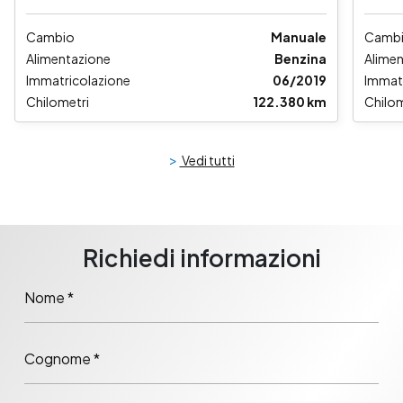
Cambio
Manuale
Camb
Alimentazione
Benzina
Alime
Immatricolazione
06/2019
Immat
Chilometri
122.380 km
Chilom
>
Vedi tutti
Richiedi informazioni
Nome *
Cognome *