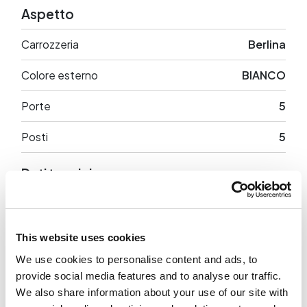
Aspetto
Carrozzeria
Berlina
Colore esterno
BIANCO
Porte
5
Posti
5
Dati tecnici
Cilindrata
1984 cc
Potenza
245 CV
This website uses cookies
We use cookies to personalise content and ads, to
Trazione
Anteriore
provide social media features and to analyse our traffic.
We also share information about your use of our site with
Peso a vuoto
1463 Kg