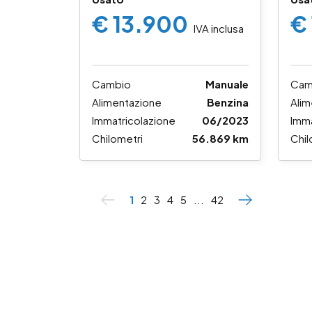
€ 13.900
€
IVA inclusa
Cambio
Manuale
Cam
Alimentazione
Benzina
Alim
Immatricolazione
06/2023
Imma
Chilometri
56.869 km
Chil
1
2
3
4
5
...
42