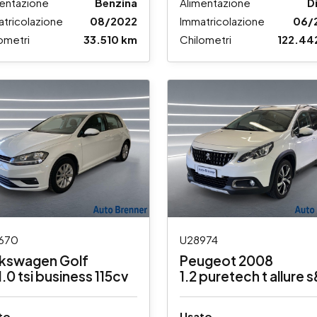
entazione
Benzina
Alimentazione
D
tricolazione
08/2022
Immatricolazione
06/
ometri
33.510 km
Chilometri
122.44
670
U28974
lkswagen Golf
Peugeot 2008
1.0 tsi business 115cv
1.2 puretech t allure 
110cv eat6 my19
to
Usato