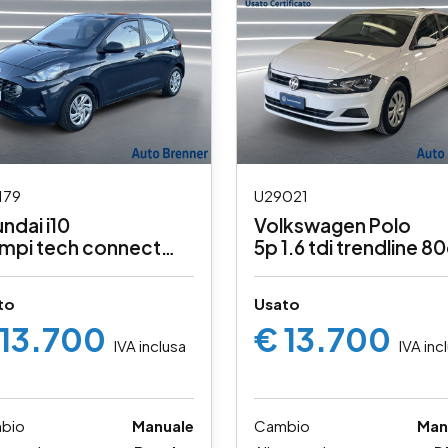
179
U29021
ndai i10
Volkswagen Polo
 mpi tech connect
5p 1.6 tdi trendline 8
ck
to
Usato
 13.700
€ 13.700
IVA inclusa
IVA inc
bio
Manuale
Cambio
Man