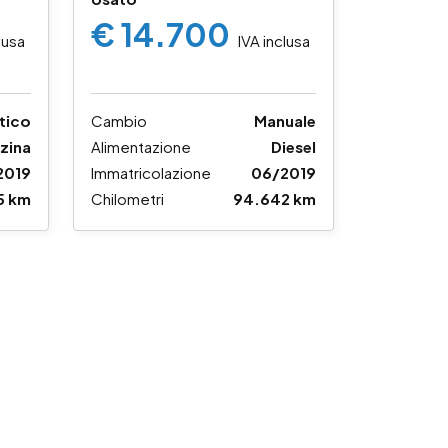
€ 14.700
lusa
IVA inclusa
tico
Cambio
Manuale
zina
Alimentazione
Diesel
2019
Immatricolazione
06/2019
5 km
Chilometri
94.642 km