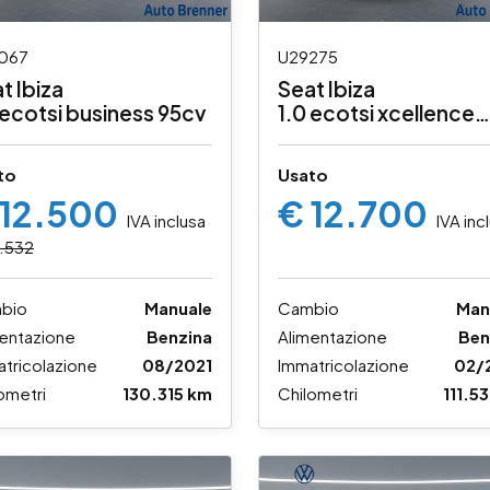
067
U29275
t Ibiza
Seat Ibiza
 ecotsi business 95cv
1.0 ecotsi xcellence
95cv
to
Usato
 12.500
€ 12.700
IVA inclusa
IVA inc
.532
bio
Manuale
Cambio
Man
entazione
Benzina
Alimentazione
Ben
tricolazione
08/2021
Immatricolazione
02/
ometri
130.315 km
Chilometri
111.5