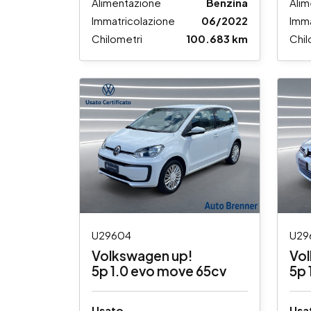
Alimentazione
Benzina
Alim
Immatricolazione
06/2022
Imma
Chilometri
100.683 km
Chil
U29604
U29
Volkswagen up!
Vo
5p 1.0 evo move 65cv
5p 
Usato
Usa