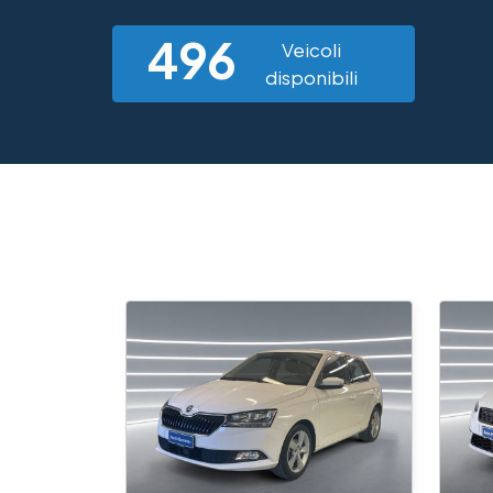
496
Veicoli
disponibili