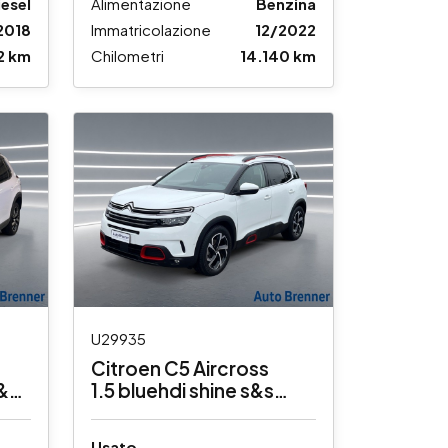
iesel
Alimentazione
Benzina
2018
Immatricolazione
12/2022
2 km
Chilometri
14.140 km
U29935
Citroen C5 Aircross
s&s
1.5 bluehdi shine s&s
130cv
Usato