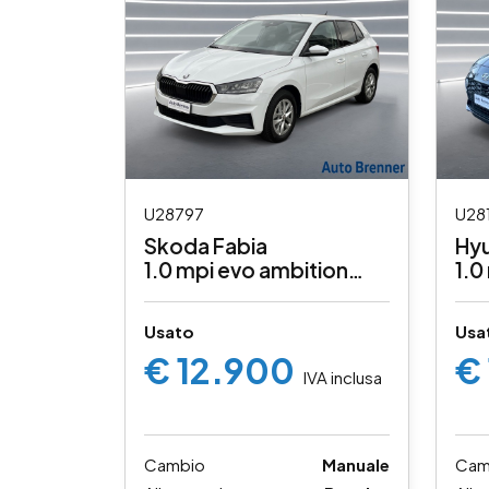
U28797
U28
Skoda Fabia
Hyu
1.0 mpi evo ambition
1.0
80cv
pa
Usato
Usa
€ 12.900
€
IVA inclusa
Cambio
Manuale
Cam