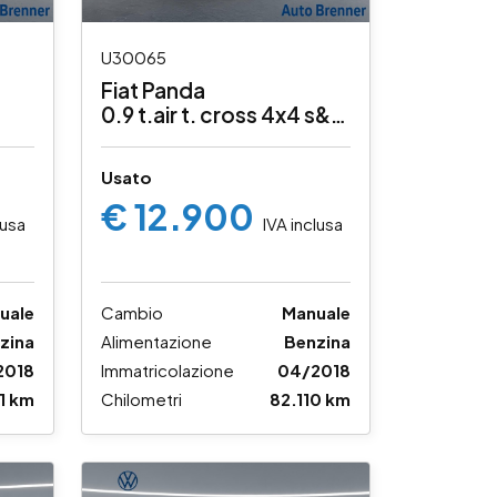
U30065
Fiat Panda
0.9 t.air t. cross 4x4 s&s
90cv
Usato
€ 12.900
lusa
IVA inclusa
uale
Cambio
Manuale
zina
Alimentazione
Benzina
2018
Immatricolazione
04/2018
31 km
Chilometri
82.110 km