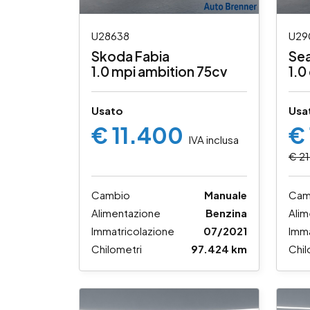
U28638
U29
Skoda Fabia
Sea
1.0 mpi ambition 75cv
1.0
Usato
Usa
€ 11.400
€
IVA inclusa
€ 21
Cambio
Manuale
Cam
Alimentazione
Benzina
Alim
Immatricolazione
07/2021
Imma
Chilometri
97.424 km
Chil