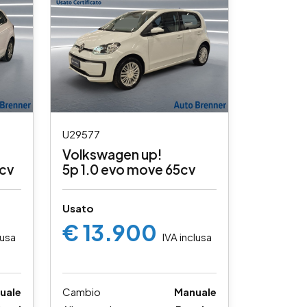
U29577
Volkswagen up!
0cv
5p 1.0 evo move 65cv
Usato
€ 13.900
lusa
IVA inclusa
uale
Cambio
Manuale