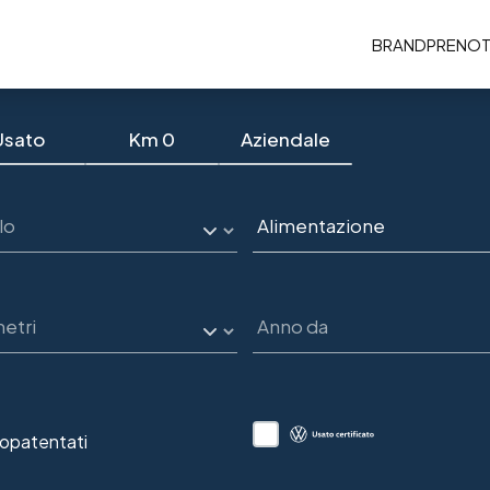
BRAND
PRENOT
Usato
Km 0
Aziendale
opatentati