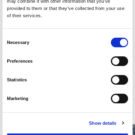
may combine it with other information that you’ve
provided to them or that they’ve collected from your use
of their services.
Optional di serie
Consent
Consumi ed emissioni
Necessary
Selection
Preferences
Descrizione
Statistics
Marketing
Potrebbero interessarti questi veicoli
Show details