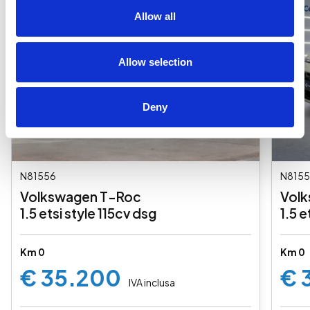
Allow all
Allow selection
Deny
N81556
N8155
Volkswagen T-Roc
Vol
1.5 etsi style 115cv dsg
1.5 e
Km 0
Km 0
€ 35.200
€ 
IVA inclusa