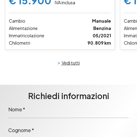
€ 15.900
€ 
IVA inclusa
Cambio
Manuale
Camb
Alimentazione
Benzina
Alime
Immatricolazione
05/2021
Immat
Chilometri
90.809 km
Chilom
>
Vedi tutti
Richiedi informazioni
Nome *
Cognome *