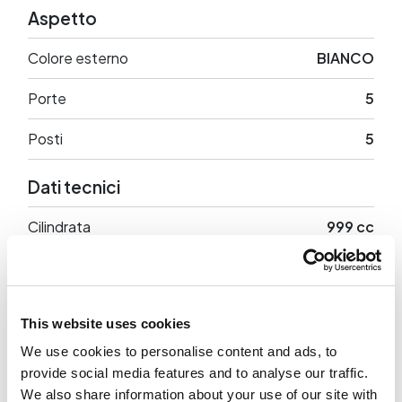
Aspetto
Colore esterno
BIANCO
Porte
5
Posti
5
Dati tecnici
Cilindrata
999 cc
Potenza
116 CV
Trazione
Anteriore
This website uses cookies
Peso a vuoto
1285 Kg
We use cookies to personalise content and ads, to
provide social media features and to analyse our traffic.
We also share information about your use of our site with