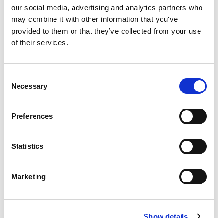
our social media, advertising and analytics partners who
may combine it with other information that you’ve
Optional in dotazione
provided to them or that they’ve collected from your use
of their services.
Optional di serie
Consent
Necessary
Selection
Consumi ed emissioni
Preferences
Descrizione
Statistics
Marketing
Potrebbero interessarti questi veicoli
Show details