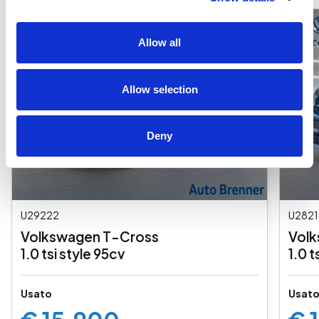
Allow all
Allow selection
Deny
U29222
U2821
Volkswagen T-Cross
Volk
1.0 tsi style 95cv
1.0 t
Usato
Usat