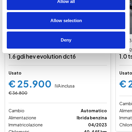
Allow all
Allow selection
Deny
MAN-689d933c4e9dd
U2913
Kia Niro
Volk
1.6 gdi hev evolution dct6
1.0 t
Usato
Usat
€ 25.900
€ 
IVA inclusa
€ 36.800
Camb
Cambio
Automatico
Alime
Alimentazione
Ibrida benzina
Immat
Immatricolazione
04/2023
Chilom
Chilometri
40.445 km