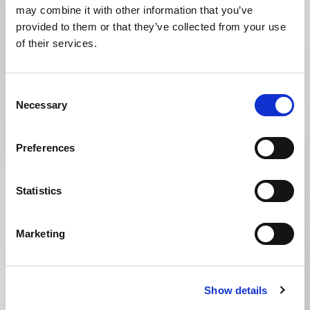
Noleggio a lungo termine
K-Motor Bolzano
E-mail *
may combine it with other information that you’ve
K-Motor Brunico
Kia nuovo
provided to them or that they’ve collected from your use
Valuta il tuo usato
Kia usato
of their services.
Telefono *
Finanziamento
Prenota tagliando
Assicurazioni
Ruote e pneumatici
Consent
Myvanture
Necessary
Selection
Express Service
Outdoor Shop
Ricambi e accessori
Area B2B
Preferences
Carrozzeria
Servizio pre-revisione
Statistics
Service Plus
Reach
Marketing
Accetto e acconsento
l’informativa sulla privacy
*
Acconsento al trattamento dei miei dati personali per
finalità di marketing (Opzionale)
Show details