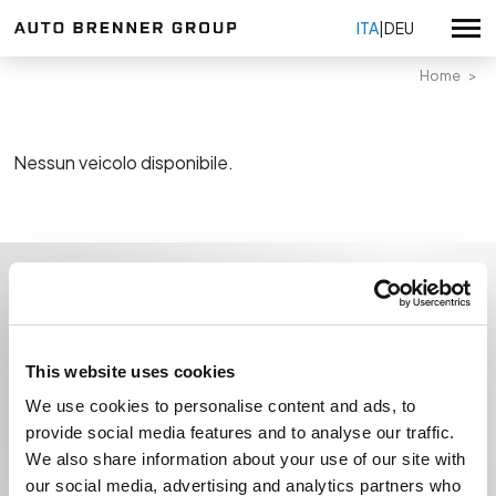
ITA
|
DEU
Home
Volkswagen
Volkswagen Veicoli Commerciali
Nessun veicolo disponibile.
Usato selezionato
Audi Service
Tutte le promozioni
Škoda Service
Promozioni vendita
Richiedi informazioni
Tutte le sedi
Seat Service
Promozioni Volkswagen
Auto Brenner Bolzano
Promozioni Veicoli Commerciali
KIA
Su di noi
Auto Brenner Merano
Nome *
Promozioni KIA
Certificazioni
This website uses cookies
Auto Brenner Bressanone
Promozioni service
Volkswagen nuovo
Lavora con noi
Auto Brenner Brunico
We use cookies to personalise content and ads, to
Volkswagen usato
Cognome *
provide social media features and to analyse our traffic.
Auto Brenner usato Bolzano
Privacy Policy
Veicoli Commerciali nuovo
We also share information about your use of our site with
Auto Brenner usato & vendita Kia Bressanone
Whistleblowing
our social media, advertising and analytics partners who
Veicoli Commerciali usato