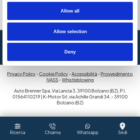
Invia richiesta
Allow all
Allow selection
Deny
Privacy Policy
-
Cookie Policy
-
Accessibilità
-
Provvedimento
IVASS
-
Whistleblowing
Auto Brenner Spa, Via Lancia 3, 39100 Bolzano (BZ), P.I.
01564110219 | K-Motor Srl, via Achille Grandi 34, - 39100
Bolzano (BZ)
Ricerca
Chiama
Whatsapp
Sedi