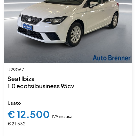
U29067
Seat Ibiza
1.0 ecotsi business 95cv
Usato
€ 12.500
IVA inclusa
€ 21.532