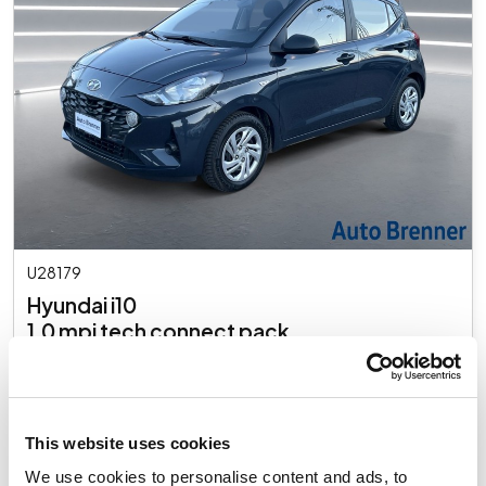
U28179
Hyundai i10
1.0 mpi tech connect pack
Usato
€ 13.700
IVA inclusa
This website uses cookies
We use cookies to personalise content and ads, to