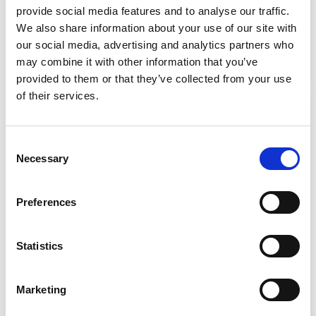
provide social media features and to analyse our traffic.
Cambio
Manuale
We also share information about your use of our site with
Alimentazione
Benzina
our social media, advertising and analytics partners who
Immatricolazione
08/2022
may combine it with other information that you’ve
Chilometri
33.510 km
provided to them or that they’ve collected from your use
of their services.
Consent
Necessary
Selection
Preferences
Statistics
Marketing