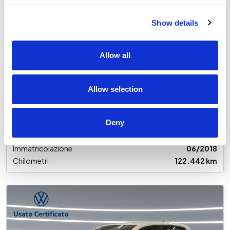
U29021
Show details
Volkswagen Polo
5p 1.6 tdi trendline 80cv
Allow all
Usato
€ 13.700
Allow selection
IVA inclusa
Deny
Cambio
Manuale
Alimentazione
Diesel
Immatricolazione
06/2018
Chilometri
122.442 km