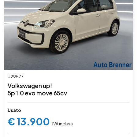
U29577
Volkswagen up!
5p 1.0 evo move 65cv
Usato
€ 13.900
IVA inclusa