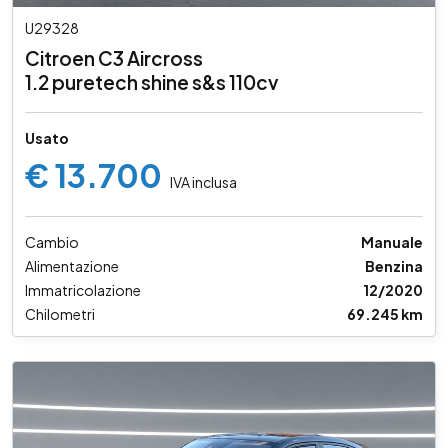
U29328
Citroen C3 Aircross
1.2 puretech shine s&s 110cv
Usato
€ 13.700
IVA inclusa
Cambio
Manuale
Alimentazione
Benzina
Immatricolazione
12/2020
Chilometri
69.245 km