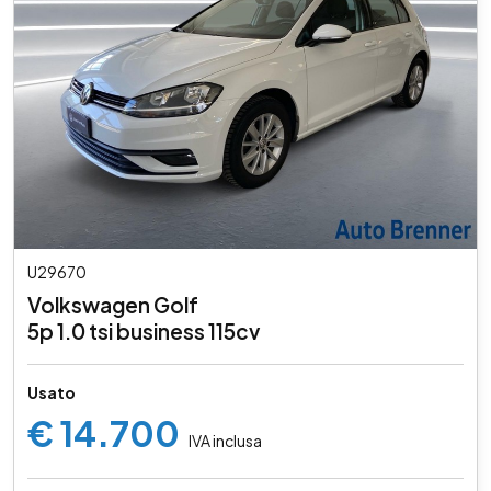
U29670
Volkswagen Golf
5p 1.0 tsi business 115cv
Usato
€ 14.700
IVA inclusa