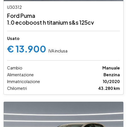
U30312
Ford Puma
1.0 ecoboost h titanium s&s 125cv
Usato
€ 13.900
IVA inclusa
Cambio
Manuale
Alimentazione
Benzina
Immatricolazione
10/2020
Chilometri
43.280 km