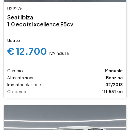
U29275
Seat Ibiza
1.0 ecotsi xcellence 95cv
Usato
€ 12.700
IVA inclusa
Cambio
Manuale
Alimentazione
Benzina
Immatricolazione
02/2018
Chilometri
111.531 km