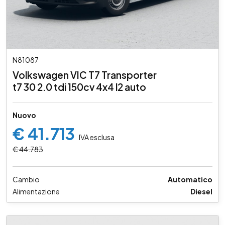
N81087
Volkswagen VIC T7 Transporter
t7 30 2.0 tdi 150cv 4x4 l2 auto
Nuovo
€ 41.713
IVA esclusa
€ 44.783
Cambio
Automatico
Alimentazione
Diesel