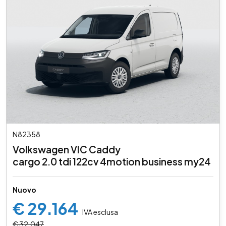
N82358
Volkswagen VIC Caddy
cargo 2.0 tdi 122cv 4motion business my24
Nuovo
€ 29.164
IVA esclusa
€ 32.047