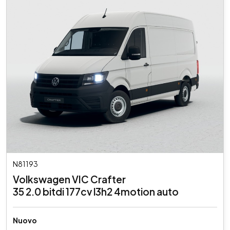
N81193
Volkswagen VIC Crafter
35 2.0 bitdi 177cv l3h2 4motion auto
Nuovo