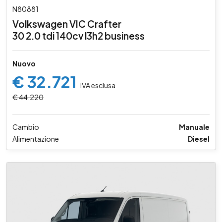
N80881
Volkswagen VIC Crafter
30 2.0 tdi 140cv l3h2 business
Nuovo
€ 32.721
IVA esclusa
€ 44.220
Cambio
Manuale
Alimentazione
Diesel