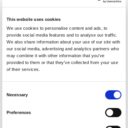
cargo 1.5 tsi 116cv business dsg7
This website uses cookies
Nuovo
We use cookies to personalise content and ads, to
€ 33.934
IVA esclusa
provide social media features and to analyse our traffic.
€ 37.297
We also share information about your use of our site with
our social media, advertising and analytics partners who
may combine it with other information that you’ve
Cambio
Automatico
provided to them or that they’ve collected from your use
Alimentazione
Benzina
of their services.
Consent
Necessary
Selection
Preferences