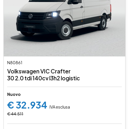
N80861
Volkswagen VIC Crafter
30 2.0 tdi 140cv l3h2 logistic
Nuovo
€ 32.934
IVA esclusa
€ 44.511